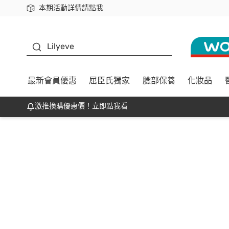
本期活動詳情請點我
下載app最高回饋$350
K beauty
Lilyeve
最新會員優惠
屈臣氏獨家
臉部保養
化妝品
激推換購優惠價！立即點我看