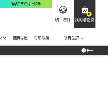
屈臣氏線上服務
0
嗨！您好
我的購物袋
休閒
箱購專區
隱形眼鏡
所有品牌