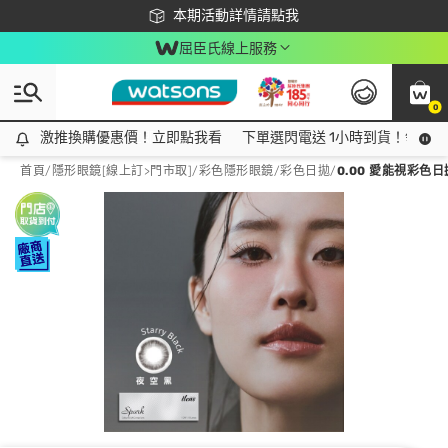
下載app最高回饋$350
本期活動詳情請點我
屈臣氏線上服務
0
激推換購優惠價！立即點我看
激推換購優惠價！立即點我看
下單選閃電送 1小時到貨！領神券
首頁
/
隱形眼鏡[線上訂>門市取]
/
彩色隱形眼鏡
/
彩色日拋
/
0.00 愛能視彩色