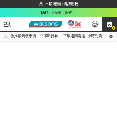
下載app最高回饋$350
本期活動詳情請點我
屈臣氏線上服務
0
激推換購優惠價！立即點我看
激推換購優惠價！立即點我看
下單選閃電送 1小時到貨！領神券