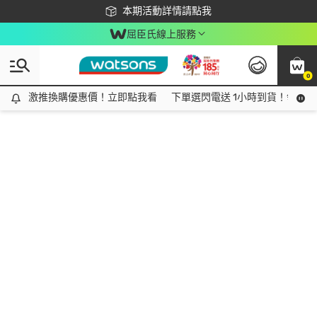
下載app最高回饋$350
本期活動詳情請點我
屈臣氏線上服務
0
激推換購優惠價！立即點我看
激推換購優惠價！立即點我看
下單選閃電送 1小時到貨！領神券