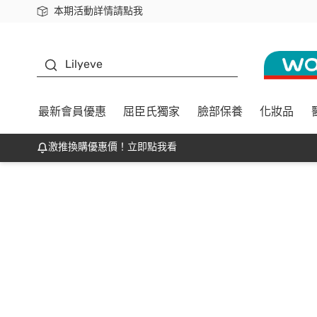
本期活動詳情請點我
下載app最高回饋$350
K beauty
Lilyeve
最新會員優惠
屈臣氏獨家
臉部保養
化妝品
激推換購優惠價！立即點我看