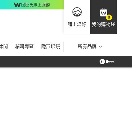
屈臣氏線上服務
0
嗨！您好
我的購物袋
休閒
箱購專區
隱形眼鏡
所有品牌