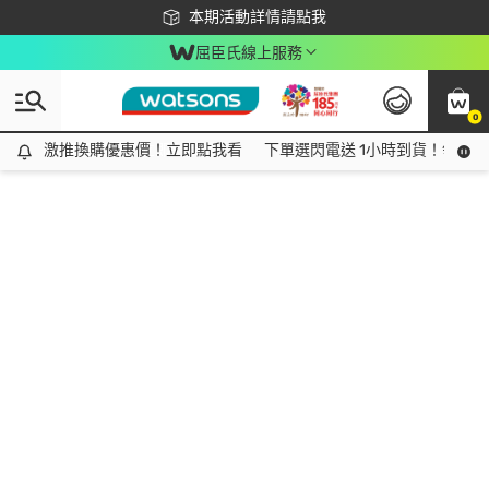
下載app最高回饋$350
本期活動詳情請點我
屈臣氏線上服務
0
激推換購優惠價！立即點我看
激推換購優惠價！立即點我看
下單選閃電送 1小時到貨！領神券