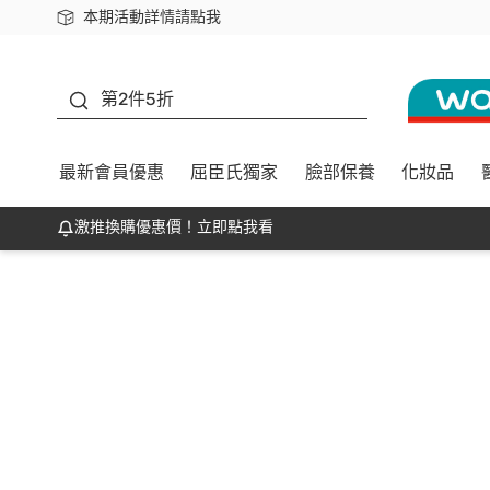
本期活動詳情請點我
下載app最高回饋$350
善存
第2件5折
最新會員優惠
屈臣氏獨家
臉部保養
化妝品
激推換購優惠價！立即點我看