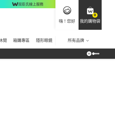
屈臣氏線上服務
0
嗨！您好
我的購物袋
休閒
箱購專區
隱形眼鏡
所有品牌