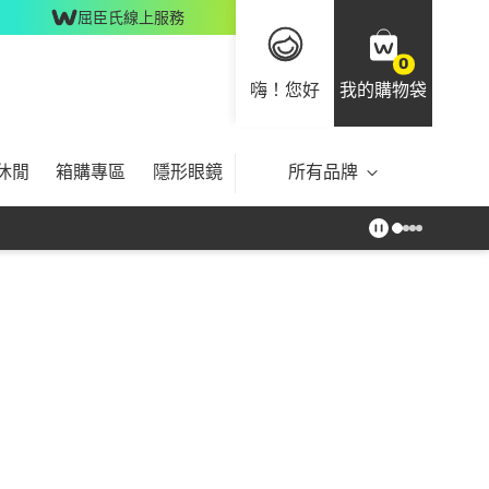
屈臣氏線上服務
0
嗨！您好
我的購物袋
休閒
箱購專區
隱形眼鏡
所有品牌