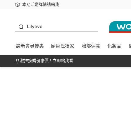
本期活動詳情請點我
下載app最高回饋$350
K beauty
Lilyeve
最新會員優惠
屈臣氏獨家
臉部保養
化妝品
激推換購優惠價！立即點我看