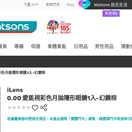
Watsons 屈氏生活
下載 APP
查詢門市
Blog
新登場!!
醫美
專櫃
保健
美體美髮
日用品
男性用品
運動
視彩色月拋隱形眼鏡1入-幻鏡棕
iLens
0.00 愛能視彩色月拋隱形眼鏡1入-幻鏡棕
依據醫療器材管理法規定，本產品僅限「實體門市」銷售，請選擇門市取貨與付