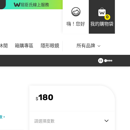
屈臣氏線上服務
0
嗨！您好
我的購物袋
休閒
箱購專區
隱形眼鏡
所有品牌
180
$
款。
請選擇度數