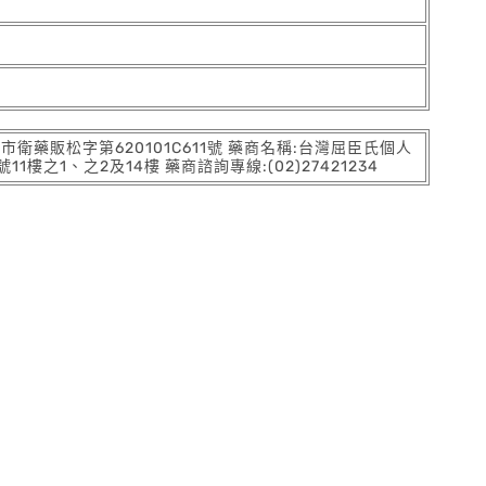
:北市衛藥販松字第620101C611號 藥商名稱:台灣屈臣氏個人
之1、之2及14樓 藥商諮詢專線:(02)27421234