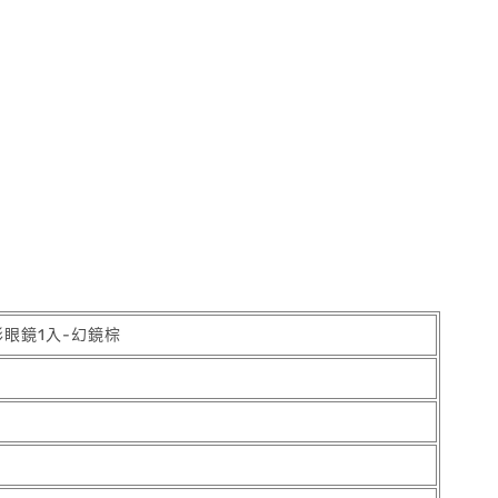
形眼鏡1入-幻鏡棕