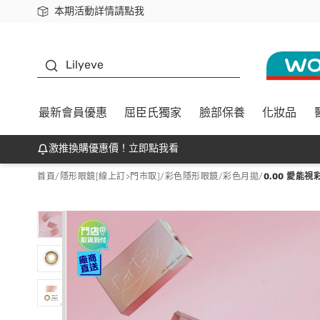
本期活動詳情請點我
下載app最高回饋$350
K beauty
Lilyeve
最新會員優惠
屈臣氏獨家
臉部保養
化妝品
激推換購優惠價！立即點我看
首頁
/
隱形眼鏡[線上訂>門市取]
/
彩色隱形眼鏡
/
彩色月拋
/
0.00 愛能