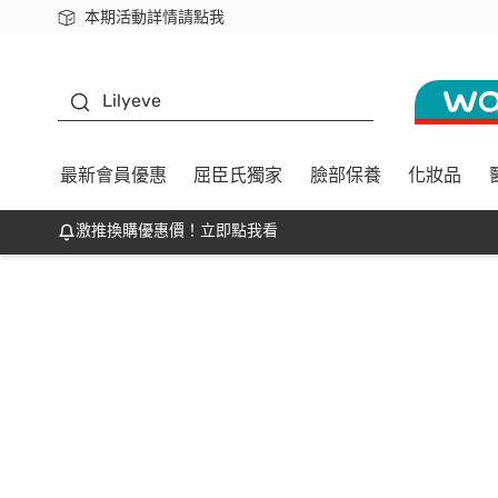
本期活動詳情請點我
下載app最高回饋$350
K beauty
Lilyeve
最新會員優惠
屈臣氏獨家
臉部保養
化妝品
激推換購優惠價！立即點我看