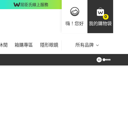
屈臣氏線上服務
0
嗨！您好
我的購物袋
休閒
箱購專區
隱形眼鏡
所有品牌