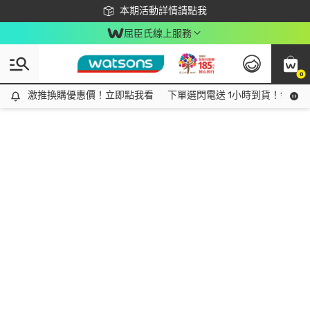
下載app最高回饋$350
本期活動詳情請點我
屈臣氏線上服務
0
激推換購優惠價！立即點我看
激推換購優惠價！立即點我看
下單選閃電送 1小時到貨！領神券