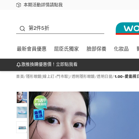
本期活動詳情請點我
下載app最高回饋$350
善存
第2件5折
最新會員優惠
屈臣氏獨家
臉部保養
化妝品
激推換購優惠價！立即點我看
首頁
/
隱形眼鏡[線上訂>門市取]
/
透明隱形眼鏡
/
透明日拋
/
1.00-愛能