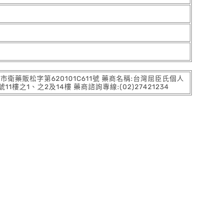
:北市衛藥販松字第620101C611號 藥商名稱:台灣屈臣氏個人
之1、之2及14樓 藥商諮詢專線:(02)27421234