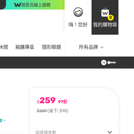
屈臣氏線上服務
0
嗨！您好
我的購物袋
休閒
箱購專區
隱形眼鏡
所有品牌
259
$
97折
$269
(省下: $10)
款。
請選擇度數