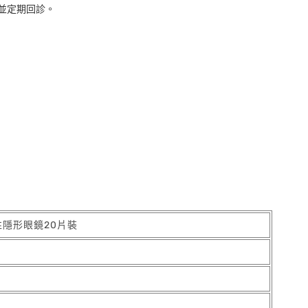
並定期回診。
性隱形眼鏡20片裝