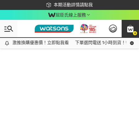
下載app最高回饋$350
本期活動詳情請點我
屈臣氏線上服務
0
激推換購優惠價！立即點我看
激推換購優惠價！立即點我看
下單選閃電送 1小時到貨！領神券