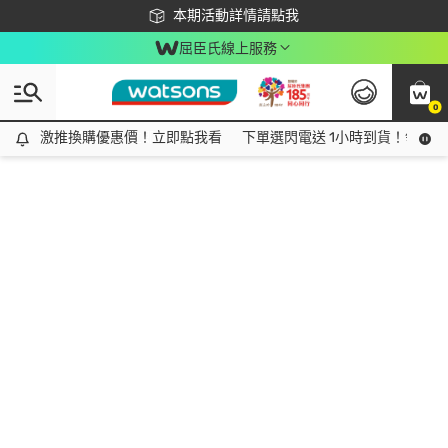
下載app最高回饋$350
本期活動詳情請點我
屈臣氏線上服務
0
激推換購優惠價！立即點我看
激推換購優惠價！立即點我看
下單選閃電送 1小時到貨！領神券