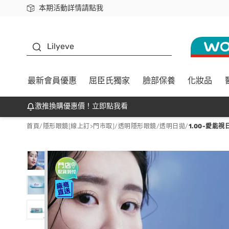
本期活動詳情請點我
下載app最高回饋$350
K beauty
Lilyeve
最新會員優惠
屈臣氏獨家
臉部保養
化妝品
激推換購優惠價！立即點我看
首頁
/
隱形眼鏡[線上訂>門市取]
/
透明隱形眼鏡
/
透明日拋
/
1.00-愛能