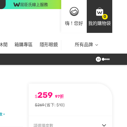
屈臣氏線上服務
0
嗨！您好
我的購物袋
休閒
箱購專區
隱形眼鏡
所有品牌
259
$
97折
$269
(省下: $10)
款。
請選擇度數