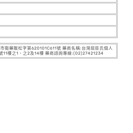
:北市衛藥販松字第620101C611號 藥商名稱:台灣屈臣氏個人
之1、之2及14樓 藥商諮詢專線:(02)27421234