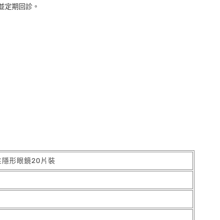
並定期回診。
性隱形眼鏡20片裝