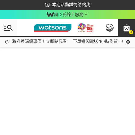
下載app最高回饋$350
本期活動詳情請點我
屈臣氏線上服務
0
激推換購優惠價！立即點我看
激推換購優惠價！立即點我看
下單選閃電送 1小時到貨！領神券