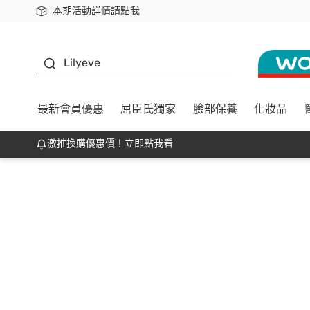
本期活動詳情請點我
下載app最高回饋$350
K beauty
Lilyeve
最新會員優惠
屈臣氏獨家
臉部保養
化妝品
激推換購優惠價！立即點我看