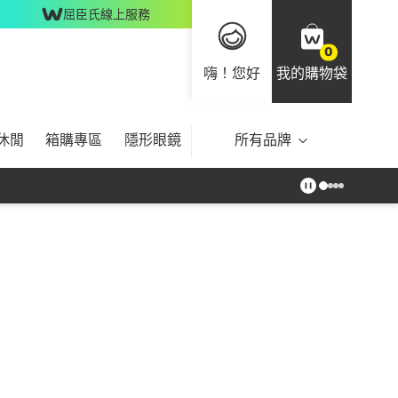
屈臣氏線上服務
0
嗨！您好
我的購物袋
休閒
箱購專區
隱形眼鏡
所有品牌