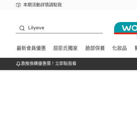
本期活動詳情請點我
下載app最高回饋$350
K beauty
Lilyeve
最新會員優惠
屈臣氏獨家
臉部保養
化妝品
激推換購優惠價！立即點我看