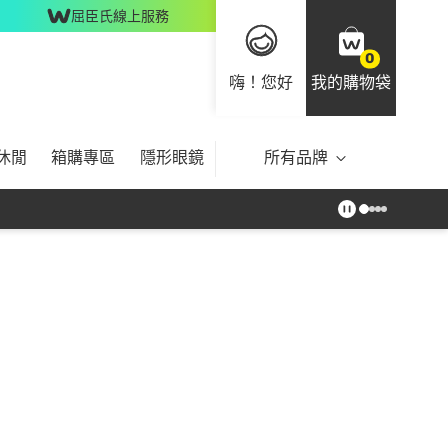
屈臣氏線上服務
0
嗨！您好
我的購物袋
休閒
箱購專區
隱形眼鏡
所有品牌