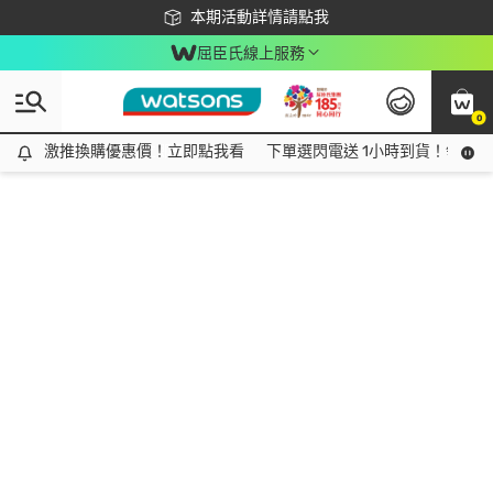
下載app最高回饋$350
本期活動詳情請點我
屈臣氏線上服務
0
激推換購優惠價！立即點我看
激推換購優惠價！立即點我看
下單選閃電送 1小時到貨！領神券