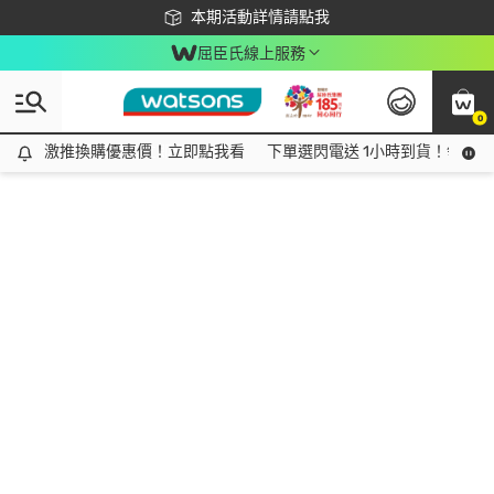
下載app最高回饋$350
本期活動詳情請點我
屈臣氏線上服務
0
激推換購優惠價！立即點我看
激推換購優惠價！立即點我看
下單選閃電送 1小時到貨！領神券