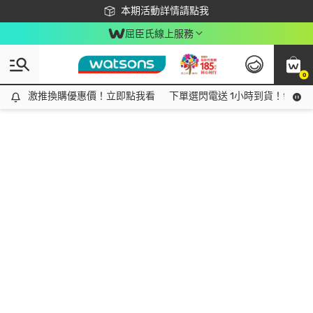
下載app最高回饋$350
本期活動詳情請點我
屈臣氏線上服務
0
激推換購優惠價！立即點我看
激推換購優惠價！立即點我看
下單選閃電送 1小時到貨！領神券