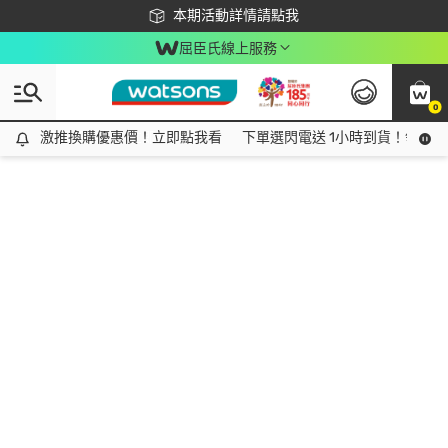
下載app最高回饋$350
本期活動詳情請點我
屈臣氏線上服務
0
激推換購優惠價！立即點我看
激推換購優惠價！立即點我看
下單選閃電送 1小時到貨！領神券