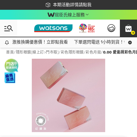
下載app最高回饋$350
本期活動詳情請點我
屈臣氏線上服務
0
激推換購優惠價！立即點我看
激推換購優惠價！立即點我看
下單選閃電送 1小時到貨！領神券
首頁
/
隱形眼鏡[線上訂>門市取]
/
彩色隱形眼鏡
/
彩色月拋
/
0.00 愛能視彩色