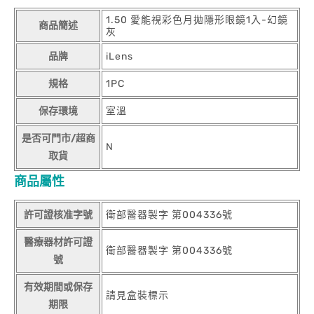
1.50 愛能視彩色月拋隱形眼鏡1入-幻鏡
商品簡述
灰
品牌
iLens
規格
1PC
保存環境
室溫
是否可門市/超商
N
取貨
商品屬性
許可證核准字號
衛部醫器製字 第004336號
醫療器材許可證
衛部醫器製字 第004336號
號
有效期間或保存
請見盒裝標示
期限