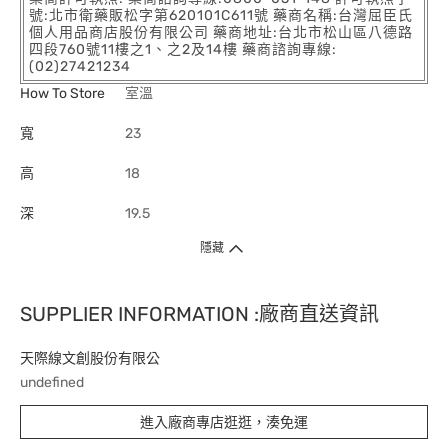
號:北市衛藥販松字第620101C611號 藥商名稱:台灣屈臣氏
個人用品商店股份有限公司 藥商地址:台北市松山區八德路
四段760號11樓之1、之2及14樓 藥商諮詢專線:
(02)27421234
How To Store
室溫
寬
23
高
18
深
19.5
隱藏
SUPPLIER INFORMATION :廠商直送資訊
天際線文創股份有限公
undefined
進入廠商專店逛逛，湊免運