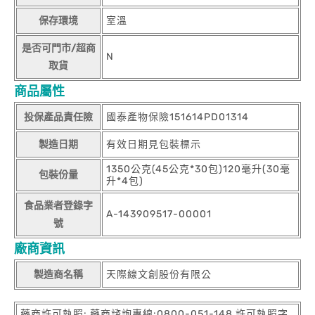
保存環境
室溫
是否可門市/超商
N
取貨
商品屬性
投保產品責任險
國泰產物保險151614PD01314
製造日期
有效日期見包裝標示
1350公克(45公克*30包)120毫升(30毫
包裝份量
升*4包)
食品業者登錄字
A-143909517-00001
號
廠商資訊
製造商名稱
天際線文創股份有限公
藥商許可執照: 藥商諮詢專線:0800-051-148 許可執照字