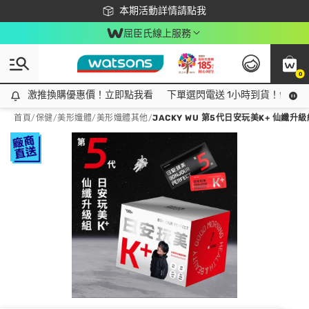
下載app最高回饋$350
本期活動詳情請點我
屈臣氏線上服務
0
激推換購優惠價！立即點我看
激推換購優惠價！立即點我看
下單選閃電送 1小時到貨！領神券
首頁
/
保健
/
美形孅體
/
美形孅體其他
/
JACKY WU 第5代日安玩美K+ 仙纖升級