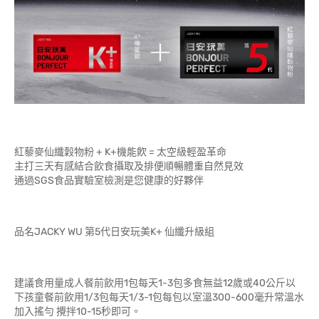
紅藜麥仙纖穀物粉 + K+機能飮 = 太空級輕盈革命
主打三天有感結合飲食攝取及排便順暢體重自然見效
通過SGS食品實驗室檢測是您健康的好夥伴
品名JACKY WU 第5代日安玩美K+ 仙纖升級組
建議食用量成人餐前飲用1包每天1-3包多食無益12歲或40公斤以
下孩童餐前飲用1/3包每天1/3-1包每包以室溫300-600毫升常溫水
加入搖勻 攪拌10-15秒即可。