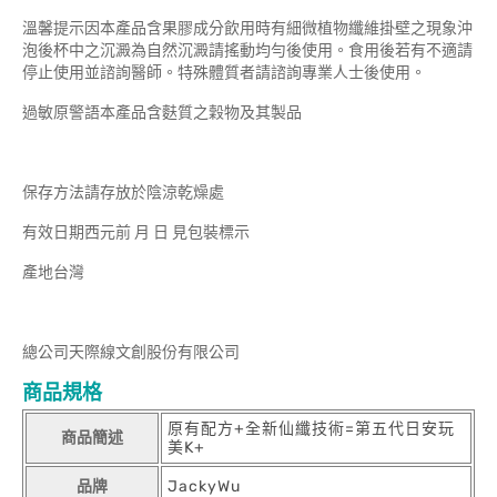
溫馨提示因本產品含果膠成分飲用時有細微植物纖維掛壁之現象沖
泡後杯中之沉澱為自然沉澱請搖動均勻後使用。食用後若有不適請
停止使用並諮詢醫師。特殊體質者請諮詢專業人士後使用。
過敏原警語本產品含麩質之穀物及其製品
保存方法請存放於陰涼乾燥處
有效日期西元前 月 日 見包裝標示
產地台灣
總公司天際線文創股份有限公司
商品規格
原有配方+全新仙纖技術=第五代日安玩
商品簡述
美K+
品牌
JackyWu