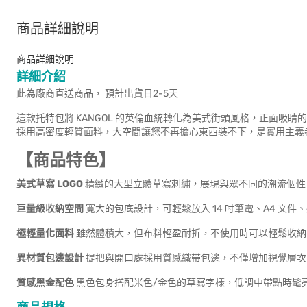
商品詳細說明
商品詳細說明
詳細介紹
此為廠商直送商品， 預計出貨日2-5天
這款托特包將 KANGOL 的英倫血統轉化為美式街頭風格，正面吸睛
採用高密度輕質面料，大空間讓您不再擔心東西裝不下，是實用主義
【商品特色】
美式草寫 LOGO
精緻的大型立體草寫刺繡，展現與眾不同的潮流個性
巨量級收納空間
寬大的包底設計，可輕鬆放入 14 吋筆電、A4 文件
極輕量化面料
雖然體積大，但布料輕盈耐折，不使用時可以輕鬆收納
異材質包邊設計
提把與開口處採用質感織帶包邊，不僅增加視覺層次
質感黑金配色
黑色包身搭配米色/金色的草寫字樣，低調中帶點時髦