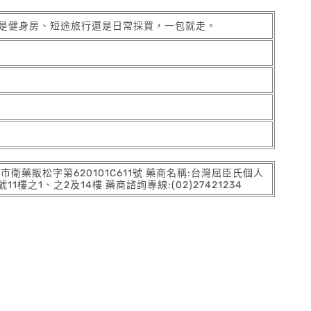
無論是健身房、短途旅行還是日常採買，一包就走。
:北市衛藥販松字第620101C611號 藥商名稱:台灣屈臣氏個人
之1、之2及14樓 藥商諮詢專線:(02)27421234