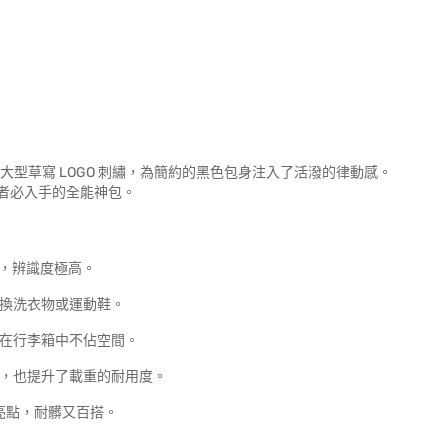
的大型草寫 LOGO 刺繡，為簡約的黑色包身注入了活潑的律動感。
者必入手的全能神包。
，辨識度極高。
、換洗衣物或運動鞋。
在行李箱中不佔空間。
，也提升了載重的耐用度。
亮點，耐髒又百搭。