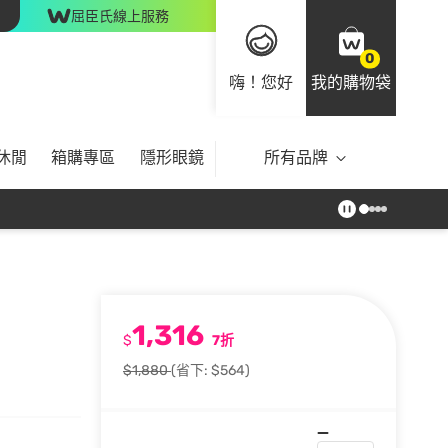
屈臣氏線上服務
0
嗨！您好
我的購物袋
休閒
箱購專區
隱形眼鏡
所有品牌
1,316
$
7折
$1,880
(省下: $564)