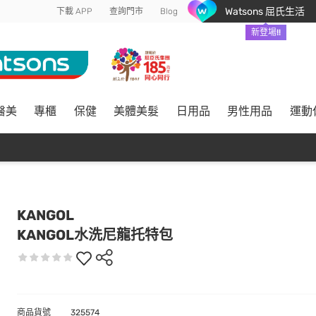
Watsons 屈氏生活
下載 APP
查詢門市
Blog
新登場!!
醫美
專櫃
保健
美體美髮
日用品
男性用品
運動
KANGOL
KANGOL水洗尼龍托特包
商品貨號
325574