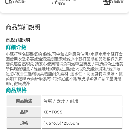
宅配到府
超商取貨
取貨
商品詳細說明
商品詳細說明
詳細介紹
小蘇打學名碳酸氫鈉 鹼性.可中和去除廚房油污/水槽水垢小蘇打會
因使用次數多寡或油漬濃度而逐漸減少小蘇打菜瓜布與海綿遇光照
變色屬自然現象 請安心使用環境負荷減輕型商品 / 再造綠色生活美
學與環保理念 / 維護地球的環境生態減少污染及能源消耗/減少碳
足跡/友善生態環境高機能耐久素材-透水性、高密度特殊織法、抗
菌加工處理 表面研磨素材-特殊尼龍不織布洗淨頑強油垢少量洗劑
即可徹底洗淨
商品規格
商品簡述
清潔 / 去汙 / 耐用
品牌
KEYTOSS
規格
(7.5*6.5)*25.5cm