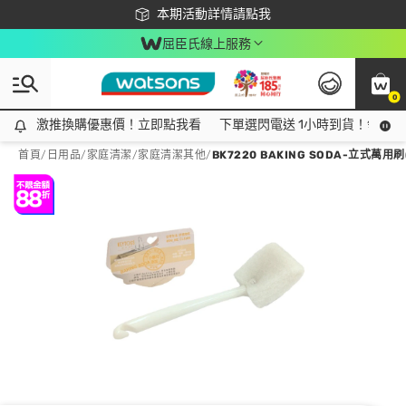
下載app最高回饋$350
本期活動詳情請點我
屈臣氏線上服務
0
激推換購優惠價！立即點我看
激推換購優惠價！立即點我看
下單選閃電送 1小時到貨！領神券
首頁
/
日用品
/
家庭清潔
/
家庭清潔其他
/
BK7220 BAKING SODA-立式萬用