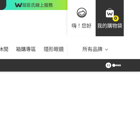
屈臣氏線上服務
0
嗨！您好
我的購物袋
休閒
箱購專區
隱形眼鏡
所有品牌