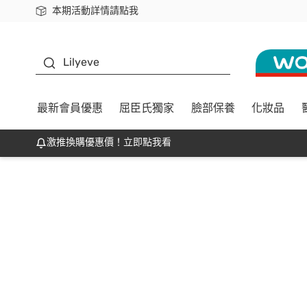
本期活動詳情請點我
下載app最高回饋$350
K beauty
Lilyeve
最新會員優惠
屈臣氏獨家
臉部保養
化妝品
激推換購優惠價！立即點我看