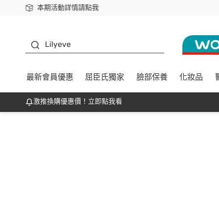
本期活動詳情請點我
下載app最高回饋$350
K beauty
Lilyeve
最新會員優惠
屈臣氏獨家
臉部保養
化妝品
激推換購優惠價！立即點我看