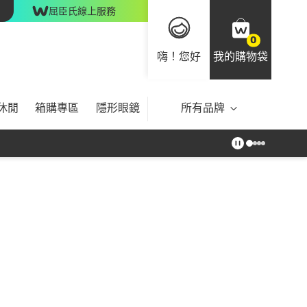
屈臣氏線上服務
0
嗨！您好
我的購物袋
休閒
箱購專區
隱形眼鏡
所有品牌