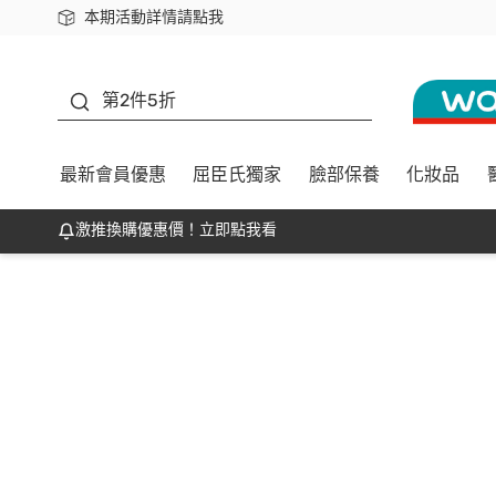
本期活動詳情請點我
下載app最高回饋$350
善存
第2件5折
最新會員優惠
屈臣氏獨家
臉部保養
化妝品
激推換購優惠價！立即點我看