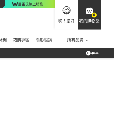
屈臣氏線上服務
0
嗨！您好
我的購物袋
休閒
箱購專區
隱形眼鏡
所有品牌