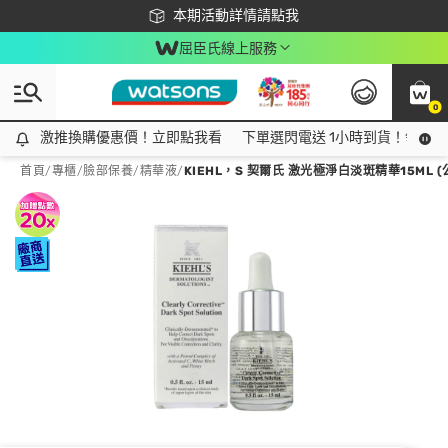
下載app最高回饋$350
本期活動詳情請點我
屈臣氏線上服務
0
激推換購優惠價！立即點我看
激推換購優惠價！立即點我看
下單選閃電送 1小時到貨！領神券
首頁
/
專櫃
/
臉部保養
/
精華液
/
KIEHL，S 契爾氏 激光極淨白淡斑精華15ML (