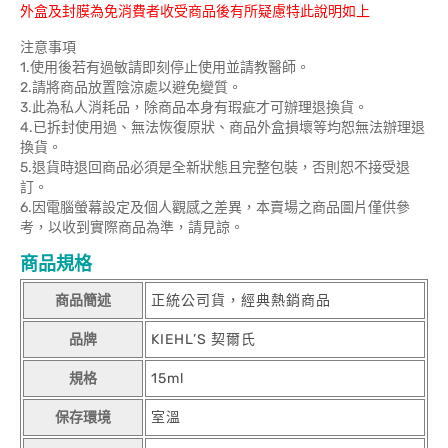
外盒及封膜為免消費者收受商品後有所疑慮特此說明如上
注意事項
1.使用後若有過敏請即刻停止使用並請教醫師。
2.請將商品放置陰涼處以避免變質。
3.此為私人消耗品，除商品本身有瑕疵才可辦理退換貨。
4.已拆封使用過、無法恢復原狀、商品外盒損壞等均恕無法辦理退
換貨。
5.退貨時退回商品必須是全新狀態且完整包裝，否則恕不接受退
訂。
6.因電腦螢幕設定及個人觀感之差異，本賣場之商品圖片僅供參
考，以收到實際商品為準，請見諒。
商品規格
商品簡述
正統公司貨，經典熱銷商品
品牌
KIEHL’S 契爾氏
規格
15ml
保存環境
室溫