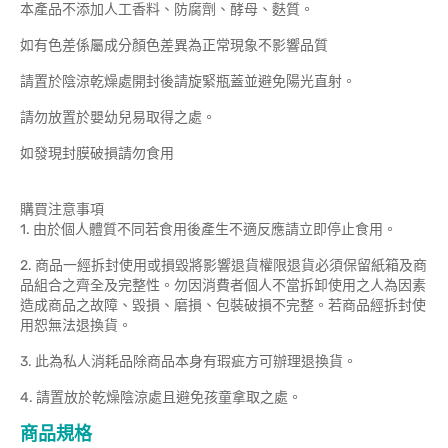
本產品不添加人工香料、防腐劑、酵母、麩質。
如有色差係屬成分顏色差異為正常現象不影響品質
請置於陰涼乾燥處開封後請旋緊瓶蓋並避免陽光直射。
請勿放置於嬰幼兒易取得之處。
如發現封膜破損請勿食用
購買注意事項
1. 由於個人體質不同若食用後產生不適反應請立即停止食用。
2. 商品一經拆封使用或損毀將影響退貨權限退貨必須保留紙箱及商
品組合之齊全及完整性。勿因消費者個人不當拆卸使用之人為因素
造成商品之故障、毀損、磨損、包裝破損不完整。若商品經拆封使
用恕無法退換貨。
3. 此為私人消耗品除商品本身有瑕疵方可辦理退換貨。
4. 請置放於乾燥陰涼處且避免孩童拿取之處。
商品規格