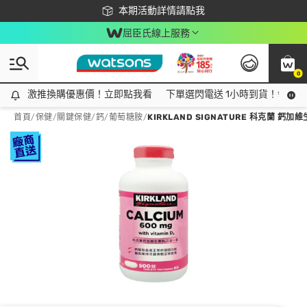
下載app最高回饋$350
本期活動詳情請點我
屈臣氏線上服務
0
激推換購優惠價！立即點我看
激推換購優惠價！立即點我看
下單選閃電送 1小時到貨！領神券
首頁
/
保健
/
關鍵保健
/
鈣/葡萄糖胺
/
KIRKLAND SIGNATURE 科克蘭 鈣