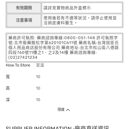
有效期限
請詳見實物商品外盒標示
使用後若有不適等狀況，請停止使用並
注意事項
洽詢皮膚科醫生。
藥商許可執照: 藥商諮詢專線:0800-051-148 許可執照字
號:北市衛藥販松字第620101C611號 藥商名稱:台灣屈臣氏
個人用品商店股份有限公司 藥商地址:台北市松山區八德路
四段760號11樓之1、之2及14樓 藥商諮詢專線:
(02)27421234
How To Store
室溫
寬
10
高
10
深
10
隱藏
SUPPLIER INFORMATION :廠商直送資訊