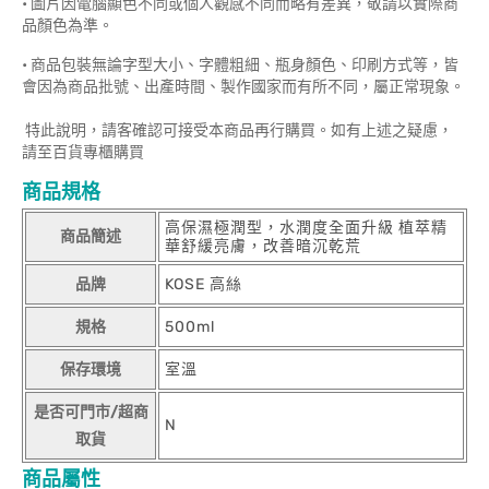
• 圖片因電腦顯色不同或個人觀感不同而略有差異，敬請以實際商
品顏色為準。
• 商品包裝無論字型大小、字體粗細、瓶身顏色、印刷方式等，皆
會因為商品批號、出產時間、製作國家而有所不同，屬正常現象。
特此說明，請客確認可接受本商品再行購買。如有上述之疑慮，
請至百貨專櫃購買
商品規格
高保濕極潤型，水潤度全面升級 植萃精
商品簡述
華舒緩亮膚，改善暗沉乾荒
品牌
KOSE 高絲
規格
500ml
保存環境
室溫
是否可門市/超商
N
取貨
商品屬性