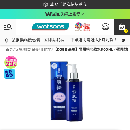
下載app最高回饋$350
本期活動詳情請點我
屈臣氏線上服務
0
激推換購優惠價！立即點我看
激推換購優惠價！立即點我看
下單選閃電送 1小時到貨！領神券
首頁
/
專櫃
/
臉部保養
/
化妝水
/
【KOSE 高絲】雪肌精化妝水500ML (極潤型)