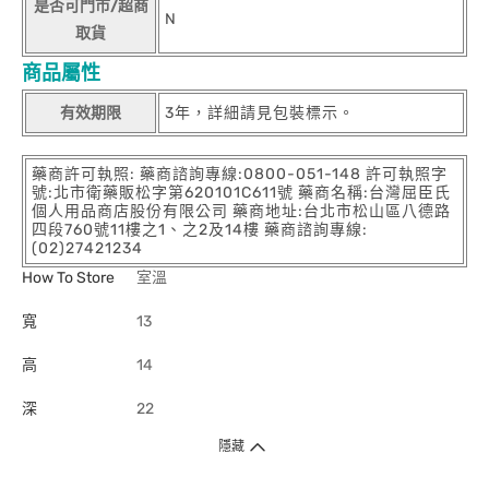
是否可門市/超商
N
取貨
商品屬性
有效期限
3年，詳細請見包裝標示。
藥商許可執照: 藥商諮詢專線:0800-051-148 許可執照字
號:北市衛藥販松字第620101C611號 藥商名稱:台灣屈臣氏
個人用品商店股份有限公司 藥商地址:台北市松山區八德路
四段760號11樓之1、之2及14樓 藥商諮詢專線:
(02)27421234
How To Store
室溫
寬
13
高
14
深
22
隱藏