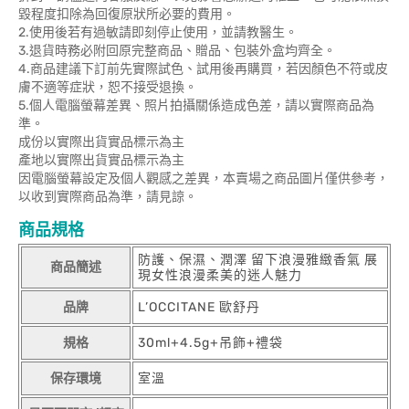
毀程度扣除為回復原狀所必要的費用。
2.使用後若有過敏請即刻停止使用，並請教醫生。
3.退貨時務必附回原完整商品、贈品、包裝外盒均齊全。
4.商品建議下訂前先實際試色、試用後再購買，若因顏色不符或皮
膚不適等症狀，恕不接受退換。
5.個人電腦螢幕差異、照片拍攝關係造成色差，請以實際商品為
準。
成份以實際出貨實品標示為主
產地以實際出貨實品標示為主
因電腦螢幕設定及個人觀感之差異，本賣場之商品圖片僅供參考，
以收到實際商品為準，請見諒。
商品規格
防護、保濕、潤澤 留下浪漫雅緻香氣 展
商品簡述
現女性浪漫柔美的迷人魅力
品牌
L’OCCITANE 歐舒丹
規格
30ml+4.5g+吊飾+禮袋
保存環境
室溫