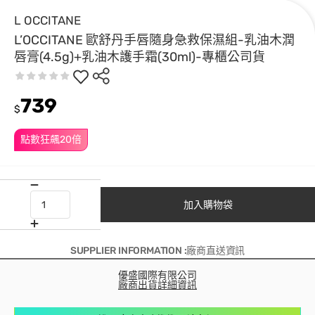
L OCCITANE
L’OCCITANE 歐舒丹手唇隨身急救保濕組-乳油木潤
唇膏(4.5g)+乳油木護手霜(30ml)-專櫃公司貨
739
$
點數狂飆20倍
加入購物袋
SUPPLIER INFORMATION :廠商直送資訊
優盛國際有限公司
廠商出貨詳細資訊