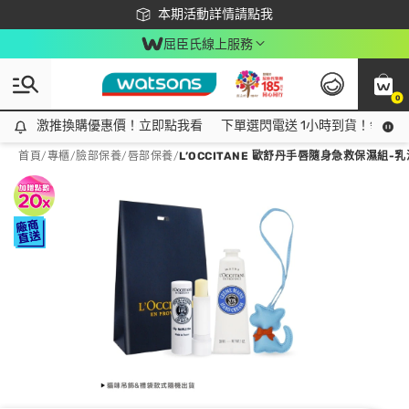
下載app最高回饋$350
本期活動詳情請點我
屈臣氏線上服務
0
激推換購優惠價！立即點我看
激推換購優惠價！立即點我看
下單選閃電送 1小時到貨！領神券
首頁
/
專櫃
/
臉部保養
/
唇部保養
/
L’OCCITANE 歐舒丹手唇隨身急救保濕組-乳