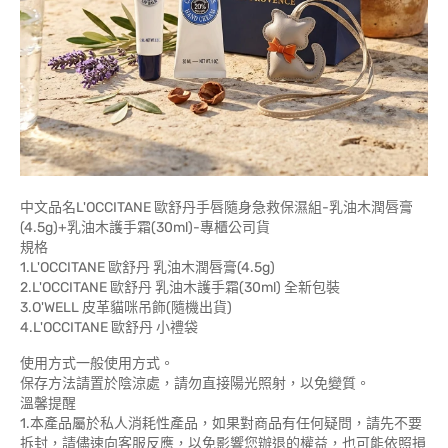
中文品名L'OCCITANE 歐舒丹手唇隨身急救保濕組-乳油木潤唇膏
(4.5g)+乳油木護手霜(30ml)-專櫃公司貨
規格
1.L'OCCITANE 歐舒丹 乳油木潤唇膏(4.5g)
2.L'OCCITANE 歐舒丹 乳油木護手霜(30ml) 全新包裝
3.O'WELL 皮革貓咪吊飾(隨機出貨)
4.L'OCCITANE 歐舒丹 小禮袋
使用方式一般使用方式。
保存方法請置於陰涼處，請勿直接陽光照射，以免變質。
溫馨提醒
1.本產品屬於私人消耗性產品，如果對商品有任何疑問，請先不要
拆封，請儘速向客服反應，以免影響您辦退的權益，也可能依照損