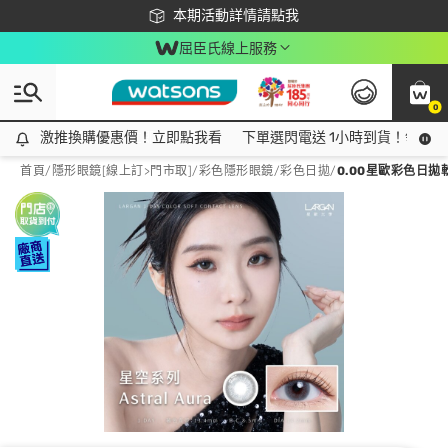
下載app最高回饋$350
本期活動詳情請點我
屈臣氏線上服務
0
激推換購優惠價！立即點我看
激推換購優惠價！立即點我看
下單選閃電送 1小時到貨！領神券
首頁
/
隱形眼鏡[線上訂>門市取]
/
彩色隱形眼鏡
/
彩色日拋
/
0.00星歐彩色日拋軟