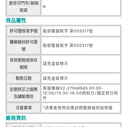
是否可門市/超商
N
取貨
商品屬性
許可證核准字號
衛部醫器製字 第005317號
醫療器材許可證
衛部醫器製字 第005317號
號
有效期間或保存
請見盒裝標示
期限
製造日期
請見盒裝標示
客服專線02-27968585 09:30-
定期校正之服務
12:00/13:30-18:00例假日/國定假日除
及據點資訊
外
注意事項
*消費者使用前應詳閱醫療器材說明書
廠商資訊