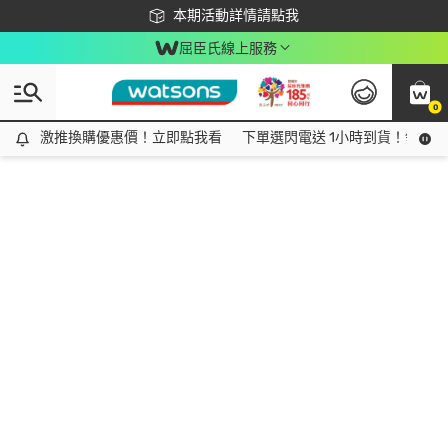
下載app最高回饋$350
本期活動詳情請點我
屈臣氏線上服務
0
激推換購優惠價！立即點我看
激推換購優惠價！立即點我看
下單選閃電送 1小時到貨！領神券