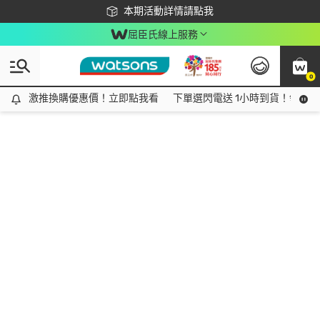
下載app最高回饋$350
本期活動詳情請點我
屈臣氏線上服務
0
激推換購優惠價！立即點我看
激推換購優惠價！立即點我看
下單選閃電送 1小時到貨！領神券