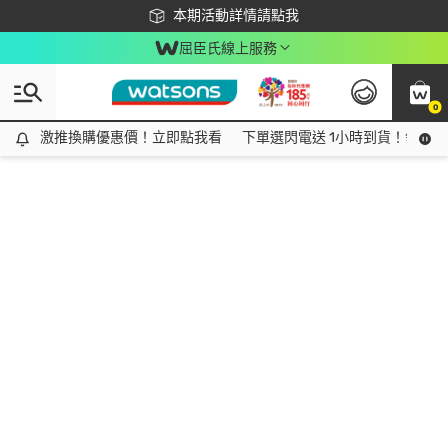
下載app最高回饋$350
本期活動詳情請點我
屈臣氏線上服務
0
激推換購優惠價！立即點我看
激推換購優惠價！立即點我看
下單選閃電送 1小時到貨！領神券