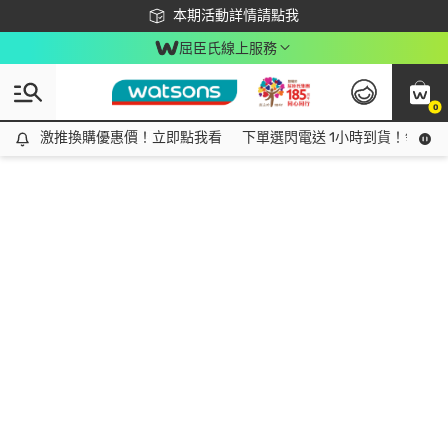
下載app最高回饋$350
本期活動詳情請點我
屈臣氏線上服務
0
激推換購優惠價！立即點我看
激推換購優惠價！立即點我看
下單選閃電送 1小時到貨！領神券