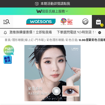
下載app最高回饋$350
本期活動詳情請點我
屈臣氏線上服務
0
激推換購優惠價！立即點我看
激推換購優惠價！立即點我看
下單選閃電送 1小時到貨！領神券
首頁
/
隱形眼鏡[線上訂>門市取]
/
彩色隱形眼鏡
/
彩色日拋
/
0.00星歐彩色日拋軟