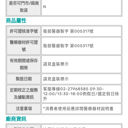
是否可門市/超商
N
取貨
商品屬性
許可證核准字號
衛部醫器製字 第005317號
醫療器材許可證
衛部醫器製字 第005317號
號
有效期間或保存
請見盒裝標示
期限
製造日期
請見盒裝標示
客服專線02-27968585 09:30-
定期校正之服務
12:00/13:30-18:00例假日/國定假日除
及據點資訊
外
注意事項
*消費者使用前應詳閱醫療器材說明書
廠商資訊