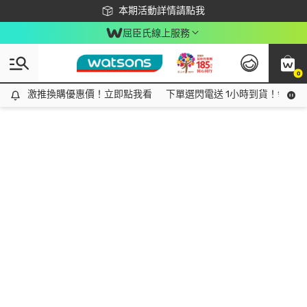
下載app最高回饋$350
本期活動詳情請點我
屈臣氏線上服務
0
激推換購優惠價！立即點我看
激推換購優惠價！立即點我看
下單選閃電送 1小時到貨！領神券