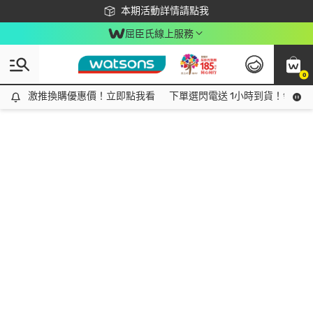
下載app最高回饋$350
本期活動詳情請點我
屈臣氏線上服務
0
激推換購優惠價！立即點我看
激推換購優惠價！立即點我看
下單選閃電送 1小時到貨！領神券