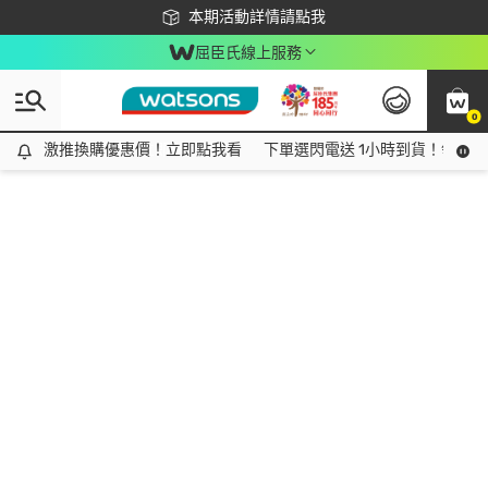
下載app最高回饋$350
本期活動詳情請點我
屈臣氏線上服務
0
激推換購優惠價！立即點我看
激推換購優惠價！立即點我看
下單選閃電送 1小時到貨！領神券