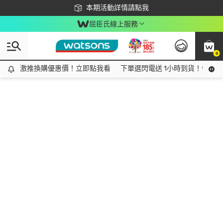
下載app最高回饋$350
本期活動詳情請點我
屈臣氏線上服務
0
激推換購優惠價！立即點我看
激推換購優惠價！立即點我看
下單選閃電送 1小時到貨！領神券