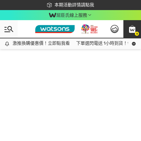
下載app最高回饋$350
本期活動詳情請點我
屈臣氏線上服務
0
激推換購優惠價！立即點我看
激推換購優惠價！立即點我看
下單選閃電送 1小時到貨！領神券