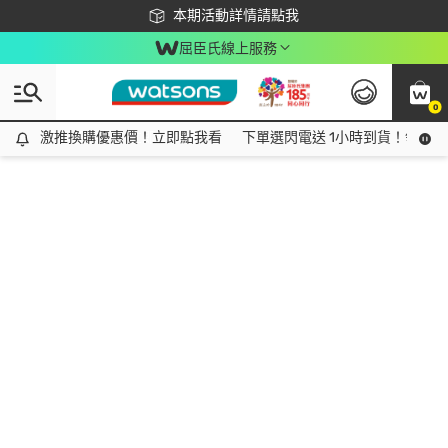
下載app最高回饋$350
本期活動詳情請點我
屈臣氏線上服務
0
激推換購優惠價！立即點我看
激推換購優惠價！立即點我看
下單選閃電送 1小時到貨！領神券