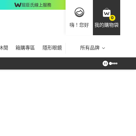
屈臣氏線上服務
0
嗨！您好
我的購物袋
休閒
箱購專區
隱形眼鏡
所有品牌