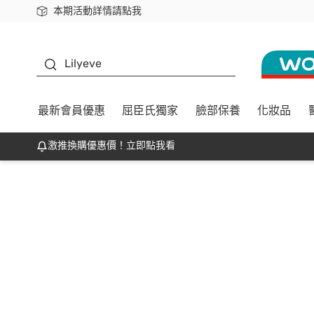
本期活動詳情請點我
下載app最高回饋$350
K beauty
Lilyeve
最新會員優惠
屈臣氏獨家
臉部保養
化妝品
激推換購優惠價！立即點我看