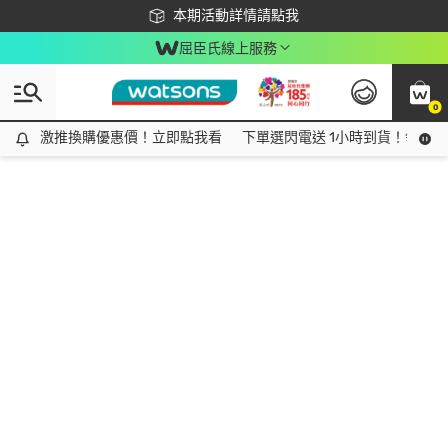
下載app最高回饋$350
本期活動詳情請點我
屈臣氏線上服務
0
激推換購優惠價！立即點我看
激推換購優惠價！立即點我看
下單選閃電送 1小時到貨！領神券