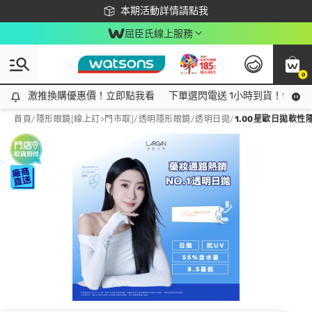
下載app最高回饋$350
本期活動詳情請點我
屈臣氏線上服務
0
激推換購優惠價！立即點我看
激推換購優惠價！立即點我看
下單選閃電送 1小時到貨！領神券
首頁
/
隱形眼鏡[線上訂>門市取]
/
透明隱形眼鏡
/
透明日拋
/
1.00星歐日拋軟性