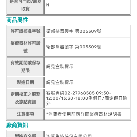
是否可門市/超商
N
取貨
商品屬性
許可證核准字號
衛部醫器製字 第005309號
醫療器材許可證
衛部醫器製字 第005309號
號
有效期間或保存
請見盒裝標示
期限
製造日期
請見盒裝標示
客服專線02-27968585 09:30-
定期校正之服務
12:00/13:30-18:00例假日/國定假日除
及據點資訊
外
注意事項
*消費者使用前應詳閱醫療器材說明書
廠商資訊
製造商名稱
浤菖生技股份有限公司