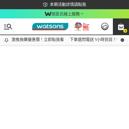
下載app最高回饋$350
本期活動詳情請點我
屈臣氏線上服務
0
激推換購優惠價！立即點我看
激推換購優惠價！立即點我看
下單選閃電送 1小時到貨！領神券