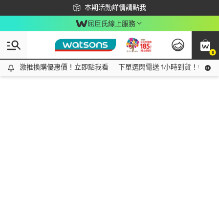
下載app最高回饋$350
本期活動詳情請點我
屈臣氏線上服務
0
激推換購優惠價！立即點我看
激推換購優惠價！立即點我看
下單選閃電送 1小時到貨！領神券